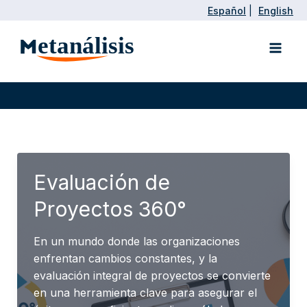
Ir
Español
|
English
al
Main
contenido
Men
Evaluación de
Proyectos 360°
En un mundo donde las organizaciones
enfrentan cambios constantes, y la
evaluación integral de proyectos se convierte
en una herramienta clave para asegurar el