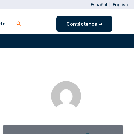
Español
|
English
Buscar
cto
Contáctenos ➜